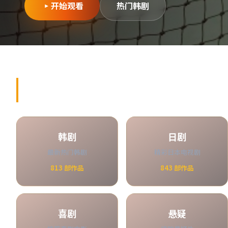
开始观看
热门韩剧
热门分类
韩剧
日剧
最新热门韩剧
精彩日本电视剧
813
部作品
843
部作品
喜剧
悬疑