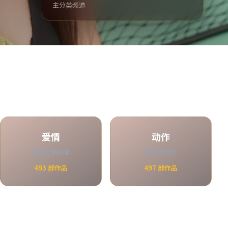
主分类频道
爱情
动作
浪漫爱情电影
刺激动作片
493
部作品
497
部作品