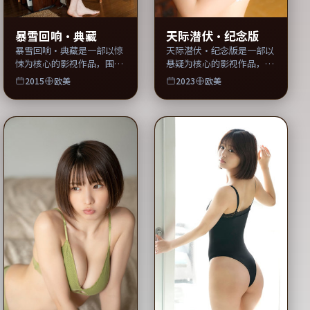
暴雪回响·典藏
天际潜伏·纪念版
暴雪回响·典藏是一部以惊
天际潜伏·纪念版是一部以
悚为核心的影视作品，围绕
悬疑为核心的影视作品，围
危机、反转与人物成长展
绕危机、反转与人物成长展
2015
欧美
2023
欧美
开，整体节奏紧凑，值得推
开，整体节奏紧凑，值得推
荐观看。
荐观看。