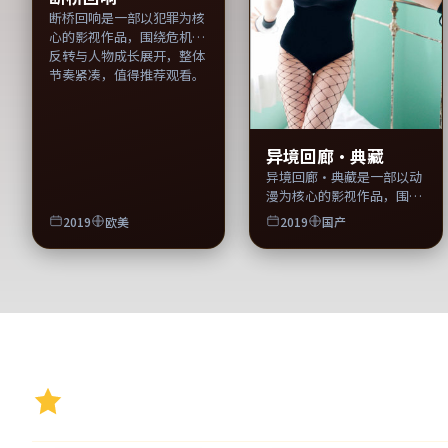
断桥回响是一部以犯罪为核
心的影视作品，围绕危机、
反转与人物成长展开，整体
节奏紧凑，值得推荐观看。
异境回廊·典藏
异境回廊·典藏是一部以动
漫为核心的影视作品，围绕
危机、反转与人物成长展
2019
欧美
2019
国产
开，整体节奏紧凑，值得推
荐观看。
精选推荐