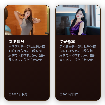
南港信号
逆光悬案
南港信号是一部以爱情为核
逆光悬案是一部以战争为核
心的影视作品，围绕危机、
心的影视作品，围绕危机、
反转与人物成长展开，整体
反转与人物成长展开，整体
节奏紧凑，值得推荐观看。
节奏紧凑，值得推荐观看。
2015
欧美
2021
国产