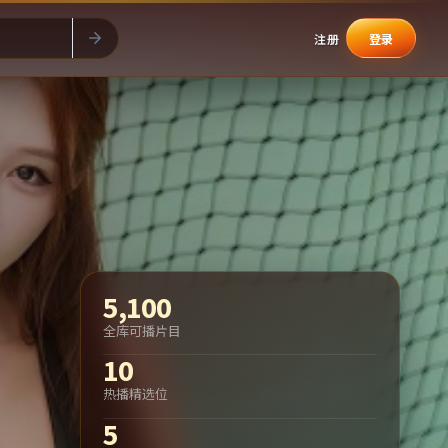
注册
登录
5,100
全库可播片目
10
热播精选位
5