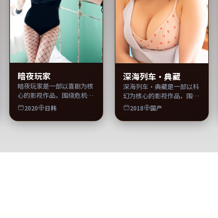
暗夜玩家
深海列车·典藏
暗夜玩家是一部以喜剧为核
深海列车·典藏是一部以科
心的影视作品，围绕危机、
幻为核心的影视作品，围绕
反转与人物成长展开，整体
危机、反转与人物成长展
2020
日韩
2018
国产
节奏紧凑，值得推荐观看。
开，整体节奏紧凑，值得推
荐观看。