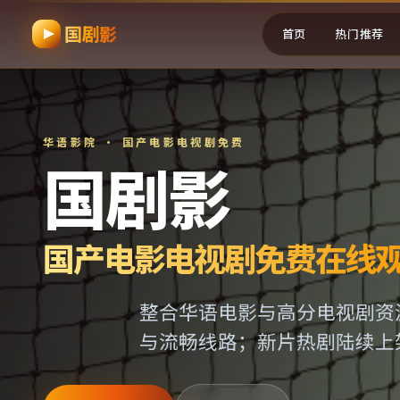
国剧影
跳过导航，进入正文
首页
热门推荐
华语影院 ·
国产电影电视剧免费
国剧影
国产电影电视剧免费
在线
整合华语电影与高分电视剧资
与流畅线路；新片热剧陆续上