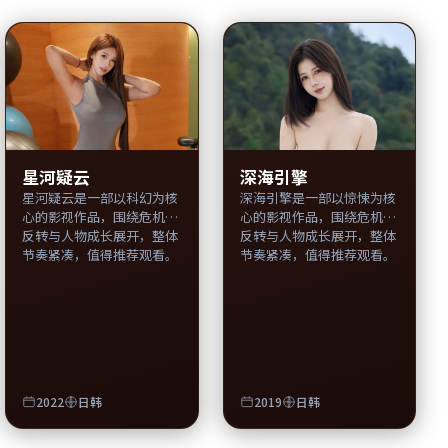
星河疑云
深海引擎
星河疑云是一部以科幻为核
深海引擎是一部以惊悚为核
心的影视作品，围绕危机、
心的影视作品，围绕危机、
反转与人物成长展开，整体
反转与人物成长展开，整体
节奏紧凑，值得推荐观看。
节奏紧凑，值得推荐观看。
2022
日韩
2019
日韩