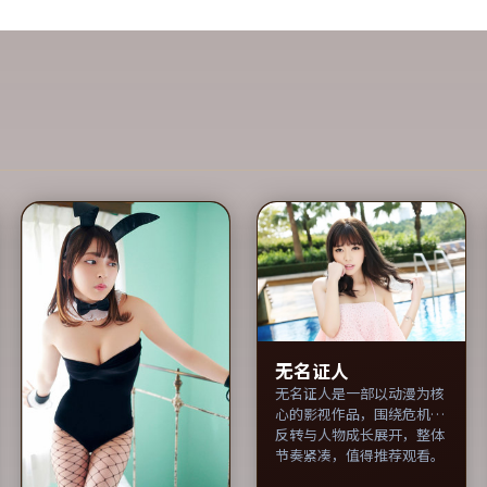
无名证人
无名证人是一部以动漫为核
心的影视作品，围绕危机、
反转与人物成长展开，整体
节奏紧凑，值得推荐观看。