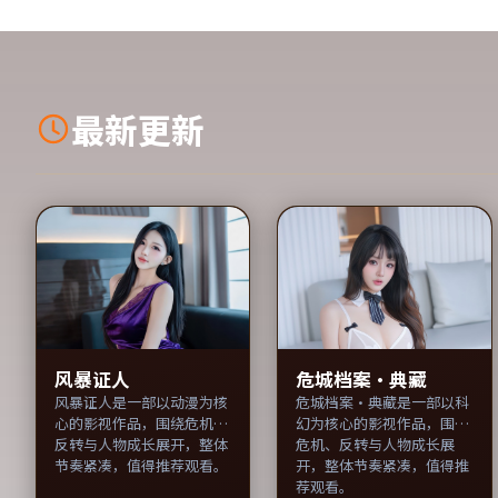
最新更新
风暴证人
危城档案·典藏
风暴证人是一部以动漫为核
危城档案·典藏是一部以科
心的影视作品，围绕危机、
幻为核心的影视作品，围绕
反转与人物成长展开，整体
危机、反转与人物成长展
节奏紧凑，值得推荐观看。
开，整体节奏紧凑，值得推
荐观看。