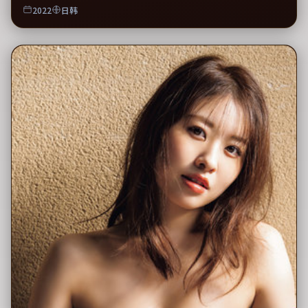
2022
日韩