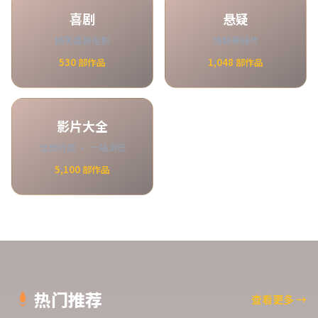
喜剧
悬疑
搞笑喜剧电影
烧脑悬疑片
530
部作品
1,048
部作品
影片大全
全部分类 · 一站浏览
5,100
部作品
热门推荐
查看更多
→