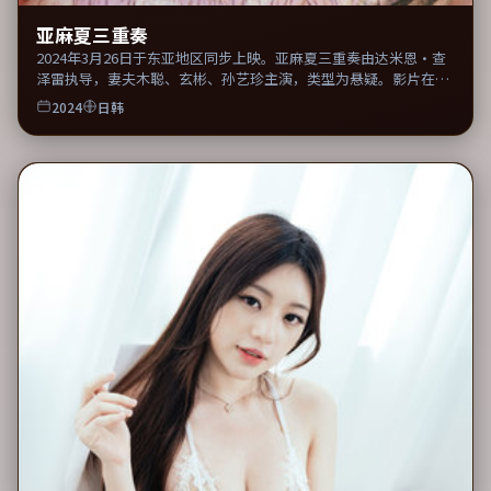
亚麻夏三重奏
2024年3月26日于东亚地区同步上映。亚麻夏三重奏由达米恩·查
泽雷执导，妻夫木聪、玄彬、孙艺珍主演，类型为悬疑。影片在日
本实地取景，质感真实；剧情在温情与残酷间切换，余味悠长。
2024
日韩