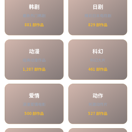
韩剧
日剧
最新热门韩剧
精彩日本电视剧
881
部作品
829
部作品
动漫
科幻
经典动漫作品
科幻大片
1,287
部作品
461
部作品
爱情
动作
浪漫爱情电影
刺激动作片
500
部作品
527
部作品