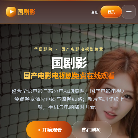
国剧影
跳过导航，进入正文
注册
登录
华语影院 ·
国产电影电视剧免费
国剧影
国产电影电视剧免费
在线观看
整合华语电影与高分电视剧资源，
国产电影电视剧
免费
畅享清晰画质与流畅线路；新片热剧陆续上
架，手机与电脑随时开看。
开始观看
热门韩剧