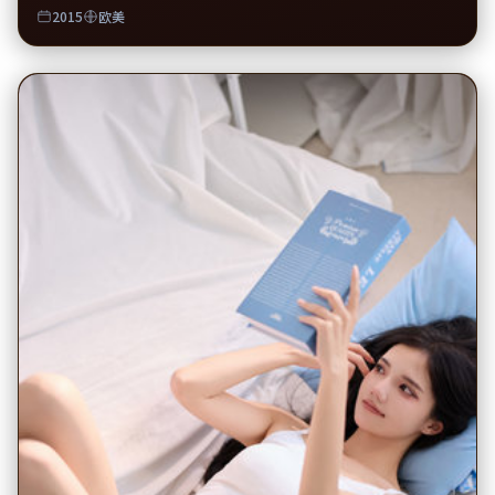
2015
欧美