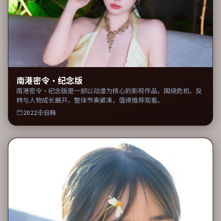
南港密令·纪念版
南港密令·纪念版是一部以动漫为核心的影视作品，围绕危机、反
转与人物成长展开，整体节奏紧凑，值得推荐观看。
2022
日韩