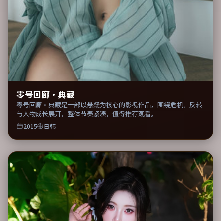
零号回廊·典藏
零号回廊·典藏是一部以悬疑为核心的影视作品，围绕危机、反转
与人物成长展开，整体节奏紧凑，值得推荐观看。
2015
日韩